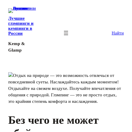
Перейти
к
Лучшие
содержимому
глэмпинги и
кемпинги в
Найти
России
Kemp &
Glamp
Без чего не может