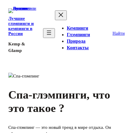
Перейти
к
Лучшие
содержимому
глэмпинги и
Кемпинги
кемпинги в
Найти
России
Глэмпинги
Природа
Kemp &
Контакты
Glamp
Спа-глэмпинги, что
это такое ?
Спа-глэмпинг — это новый тренд в мире отдыха. Он